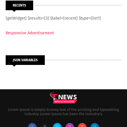
RECENTS
{getWidget} $results={3} $label={recent} $type={list1}
Responsive Advertisement
JSON VARIABLES
Lorem Ipsum is simply dummy text of the printing and typesetting
industry. Lorem Ipsum has been the industry's.