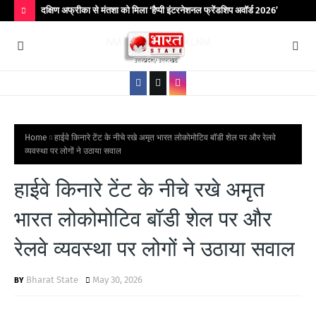
िर आयोजित
दक्षिण अफ्रीका से मंतशा को मिला ‘हैप्पी इंटरनेशनल फ्रेंडशिप अवॉर्ड 2026’
बांद
कॉले
H
O
T
P
O
S
Home
हाईवे किनारे टेंट के नीचे रखे अमृत भारत लोकोमोटिव बॉडी शेल पर और रेलवे
व्यवस्था पर लोगों ने उठाया सवाल
T
S
हाईवे किनारे टेंट के नीचे रखे अमृत
भारत लोकोमोटिव बॉडी शेल पर और
रेलवे व्यवस्था पर लोगों ने उठाया सवाल
Bharat State
May 30, 2026