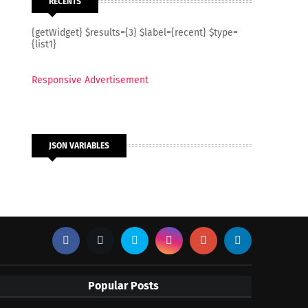
RECENTS
{getWidget} $results={3} $label={recent} $type=
{list1}
Responsive Advertisement
JSON VARIABLES
Popular Posts