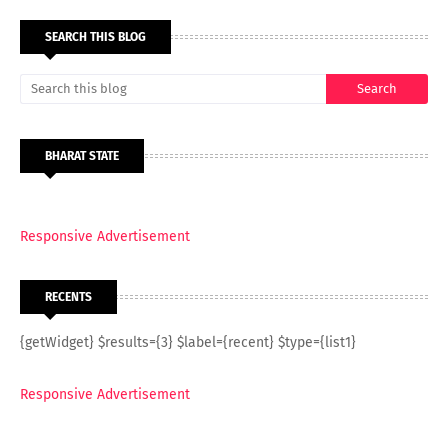
SEARCH THIS BLOG
BHARAT STATE
Responsive Advertisement
RECENTS
{getWidget} $results={3} $label={recent} $type={list1}
Responsive Advertisement