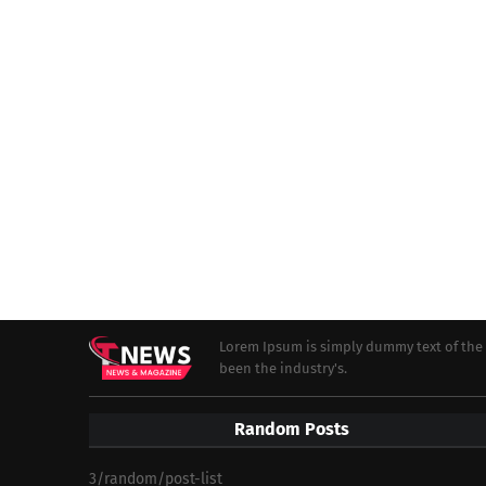
Lorem Ipsum is simply dummy text of the 
been the industry's.
Random Posts
3/random/post-list