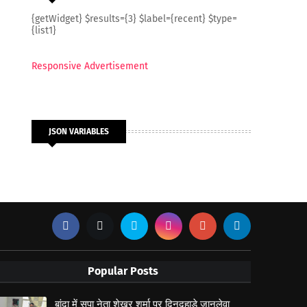
{getWidget} $results={3} $label={recent} $type=
{list1}
Responsive Advertisement
JSON VARIABLES
Popular Posts
बांदा में सपा नेता शेखर शर्मा पर दिनदहाड़े जानलेवा