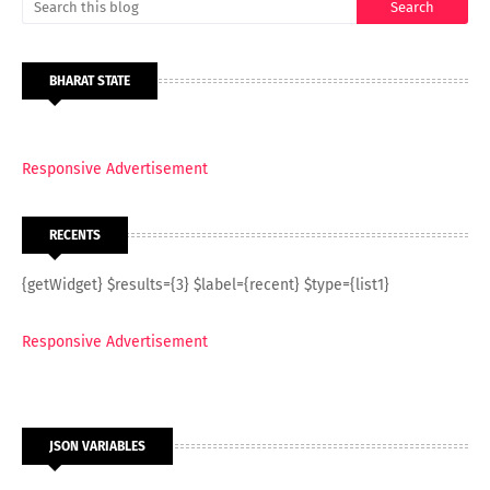
BHARAT STATE
Responsive Advertisement
RECENTS
{getWidget} $results={3} $label={recent} $type={list1}
Responsive Advertisement
JSON VARIABLES