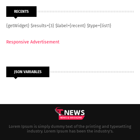
RECENTS
{getWidget} $results={3} $label={recent} $type={list1}
Responsive Advertisement
JSON VARIABLES
Lorem Ipsum is simply dummy text of the printing and typesetting
industry. Lorem Ipsum has been the industry's.