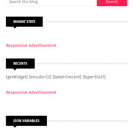
BHARAT STATE
Responsive Advertisement
RECENTS
{getWidget} $results={3} $label={recent} $type={list1}
Responsive Advertisement
JSON VARIABLES