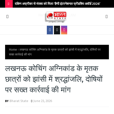
िर आयोजित
दक्षिण अफ्रीका से मंतशा को मिला ‘हैप्पी इंटरनेशनल फ्रेंडशिप अवॉर्ड 2026’
बांद
कॉले
H
O
T
P
O
S
Home
लखनऊ कोचिंग अग्निकांड के मृतक छात्रों को झांसी में श्रद्धांजलि, दोषियों पर
सख्त कार्रवाई की मांग
T
S
लखनऊ कोचिंग अग्निकांड के मृतक
छात्रों को झांसी में श्रद्धांजलि, दोषियों
पर सख्त कार्रवाई की मांग
Bharat State
June 23, 2026