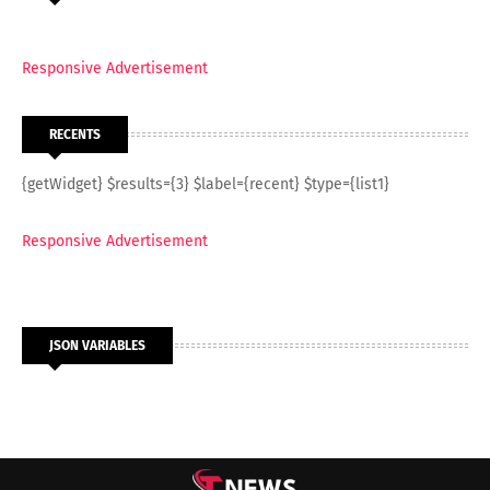
Responsive Advertisement
RECENTS
{getWidget} $results={3} $label={recent} $type={list1}
Responsive Advertisement
JSON VARIABLES