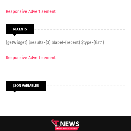
Responsive Advertisement
RECENTS
{getWidget} $results={3} $label={recent} $type={list1}
Responsive Advertisement
JSON VARIABLES