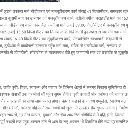
में लूडेग तपकरा मार्ग चौड़ीकरण एवं मजबूतीकरण कार्य लंबाई 41 किलोमीटर, बागबहार को
्ता कुसमी मार्ग का उन्नयन एवं मजबूतीकरण कार्य, बतौली बगीचा चराईडाँड मार्ग का 16
िया का चौड़ीकरण कार्य, कांसाबेल - बगीचा मार्ग लंबाई 39.00 किलोमीटर में मजबूतीकरण प
री घाट लंबाई 13.60 किलो मीटर का निर्माण कार्य, बिछीकानी ढूढरुपारा से जमरगी तक मार्ग
गा लंबाई 14.40 किलो मीटर का सुदृढ़ीकरण कार्य, पोटकोसेमेर साजापानी केदापानी से
क, ठूठीअंबा से कादोपानी झारखंड पहुँच मार्ग तक, अबिरा से पंडरीअंबा मार्ग, नन्हेंसर से
नगाँव से डीपाटोली, लोरोदोफा से गढ़ारामबंध होते हुए जामपानी तक एवं छेड़डाँड से टुकुरो
कि कृषि, शिक्षा, स्वास्थ्य और व्यापार के विभिन्न क्षेत्रों में समग्र विकास सुनिश्चित हो
वश्यक सेवाओं तक ग्रामीणों की पहुंच सुगम होगी। कृषि उत्पादों और वनोपज को बाजार 
 संग्राहकों को सीधा लाभ प्राप्त होगा। बेहतर सड़कों के कारण एम्बुलेंस, स्वास्थ्य दल
र मरीजों, गर्भवती महिलाओं तथा बच्चों की सुरक्षा में उल्लेखनीय सुधार आएगा। निर्माण
 साधनों, ग्रामीण व्यापार, दुकानों और सेवा आधारित गतिविधियों में वृद्धि होगी, जिससे
त्वपूर्ण स्थलों तक पहुंच आसान होने से आय के नए अवसर भी विकसित होंगे तथा प्रशासनि