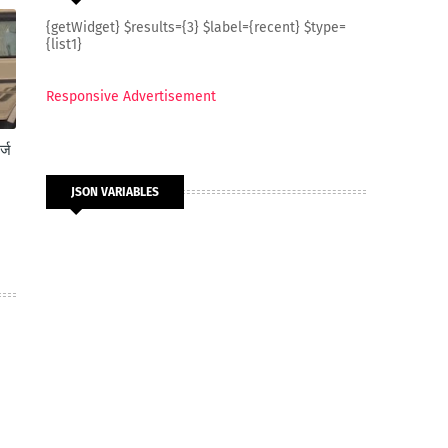
{getWidget} $results={3} $label={recent} $type=
{list1}
Responsive Advertisement
्ज
JSON VARIABLES