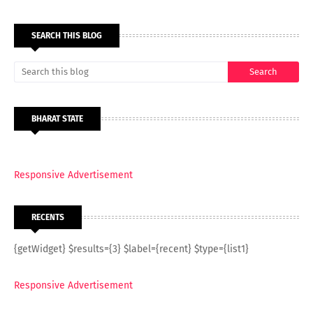
SEARCH THIS BLOG
BHARAT STATE
Responsive Advertisement
RECENTS
{getWidget} $results={3} $label={recent} $type={list1}
Responsive Advertisement