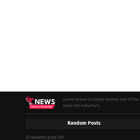
Lorem Ipsum is simply dummy text of the 
been the industry's.
Random Posts
3/random/post-list