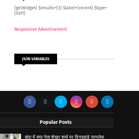
{getWidget} $results={3} $label={recent} $type=
{list1}
Responsive Advertisement
JSON VARIABLES
Popular Posts
बांदा में सपा नेता शेखर शर्मा पर दिनदहाड़े जानलेवा