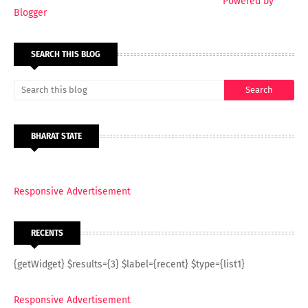
Powered by
Blogger
SEARCH THIS BLOG
BHARAT STATE
Responsive Advertisement
RECENTS
{getWidget} $results={3} $label={recent} $type={list1}
Responsive Advertisement