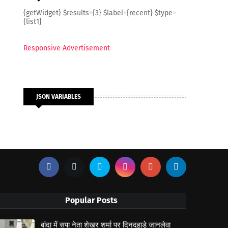
{getWidget} $results={3} $label={recent} $type=
{list1}
Responsive Advertisement
JSON VARIABLES
Popular Posts
बांदा में सपा नेता शेखर शर्मा पर दिनदहाड़े जानलेवा