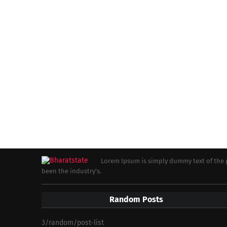
Lorem Ipsum is simply dummy text of the 
been the industry's.
Random Posts
3/random/post-list