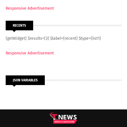
Responsive Advertisement
RECENTS
{getWidget} $results={3} $label={recent} $type={list1}
Responsive Advertisement
JSON VARIABLES