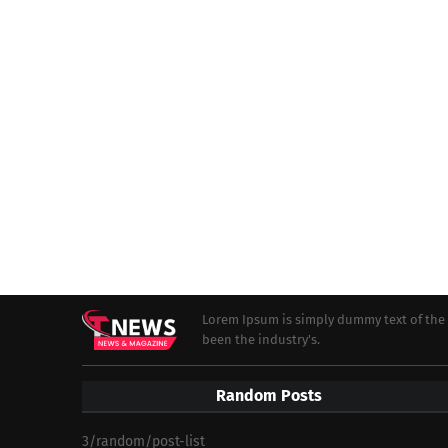
Lorem Ipsum is simply dummy text of the 
been the industry's.
Random Posts
3/random/post-list