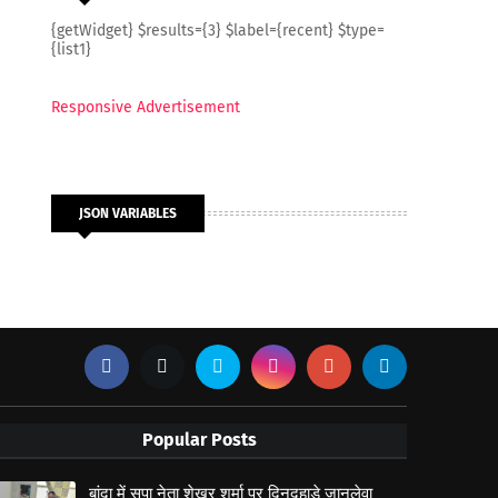
{getWidget} $results={3} $label={recent} $type=
{list1}
Responsive Advertisement
JSON VARIABLES
Popular Posts
बांदा में सपा नेता शेखर शर्मा पर दिनदहाड़े जानलेवा