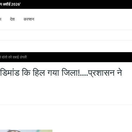
िप अवॉर्ड 2026’
म
देश
करप्शन
 दांतो तरे दबाई उंगली
डिमांड कि हिल गया जिला!....प्रशासन ने