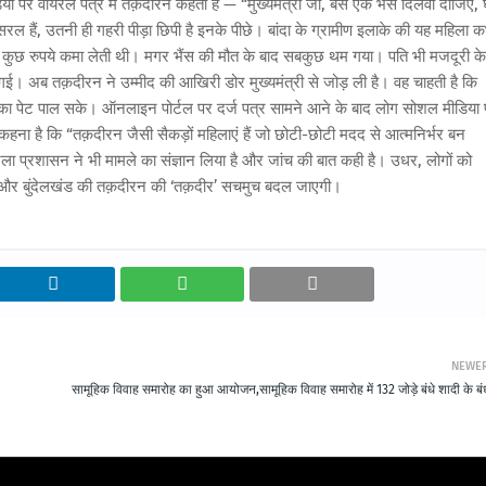
ा पर वायरल पत्र में तक़दीरन कहती है — “मुख्यमंत्री जी, बस एक भैंस दिलवा दीजिए,
ल हैं, उतनी ही गहरी पीड़ा छिपी है इनके पीछे। बांदा के ग्रामीण इलाके की यह महिला क
कुछ रुपये कमा लेती थी। मगर भैंस की मौत के बाद सबकुछ थम गया। पति भी मजदूरी के
 गई। अब तक़दीरन ने उम्मीद की आखिरी डोर मुख्यमंत्री से जोड़ ली है। वह चाहती है कि
ा पेट पाल सके। ऑनलाइन पोर्टल पर दर्ज पत्र सामने आने के बाद लोग सोशल मीडिया
हना है कि “तक़दीरन जैसी सैकड़ों महिलाएं हैं जो छोटी-छोटी मदद से आत्मनिर्भर बन
्रशासन ने भी मामले का संज्ञान लिया है और जांच की बात कही है। उधर, लोगों को
गी - और बुंदेलखंड की तक़दीरन की ‘तक़दीर’ सचमुच बदल जाएगी।
NEWE
सामूहिक विवाह समारोह का हुआ आयोजन,सामूहिक विवाह समारोह में 132 जोड़े बंधे शादी के ब