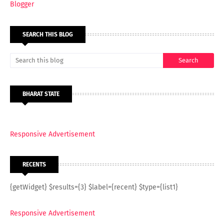
Blogger
SEARCH THIS BLOG
BHARAT STATE
Responsive Advertisement
RECENTS
{getWidget} $results={3} $label={recent} $type={list1}
Responsive Advertisement