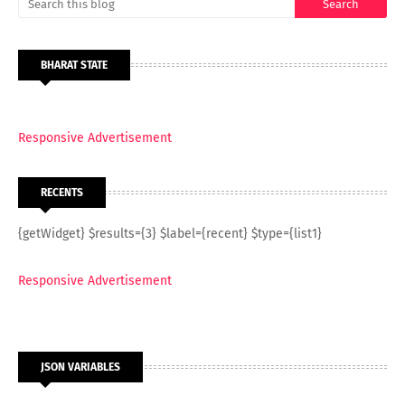
BHARAT STATE
Responsive Advertisement
RECENTS
{getWidget} $results={3} $label={recent} $type={list1}
Responsive Advertisement
JSON VARIABLES