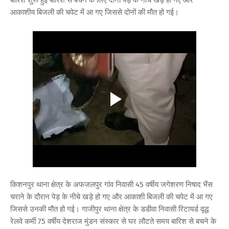
आकाशीय बिजली की चपेट में आ गए जिससे दोनों की मौत हो गई।
किशनपुर थाना क्षेत्र के अफजलपुर गांव निवासी 45 वर्षीय जगेशरण निषाद भैंस
चराने के दौरान पेड़ के नीचे खड़े हो गए और आकाशी बिजली की चपेट में आ गए
जिससे उनकी मौत हो गई। गाजीपुर थाना क्षेत्र के डडीवा निवासी रिटायर्ड वृद्ध
रेलवे कर्मी 75 वर्षीय देशराज मुंडन संस्कार से घर लौटते समय बारिश से बचने के