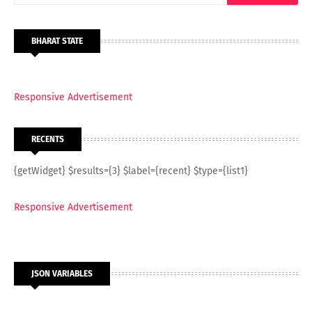
BHARAT STATE
Responsive Advertisement
RECENTS
{getWidget} $results={3} $label={recent} $type={list1}
Responsive Advertisement
JSON VARIABLES