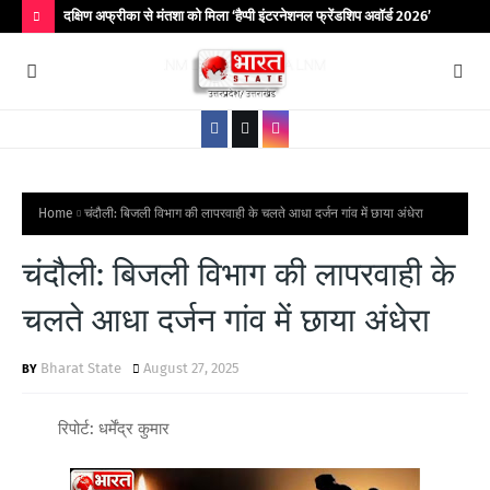
िर आयोजित
दक्षिण अफ्रीका से मंतशा को मिला ‘हैप्पी इंटरनेशनल फ्रेंडशिप अवॉर्ड 2026’
बांद
कॉले
H
O
T
P
O
S
Home
चंदौली: बिजली विभाग की लापरवाही के चलते आधा दर्जन गांव में छाया अंधेरा
T
चंदौली: बिजली विभाग की लापरवाही के
S
चलते आधा दर्जन गांव में छाया अंधेरा
Bharat State
August 27, 2025
रिपोर्ट: धर्मेंद्र कुमार