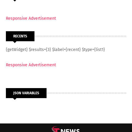
Responsive Advertisement
RECENTS
{getWidget} $results={3} $label={recent} $type={list1}
Responsive Advertisement
JSON VARIABLES