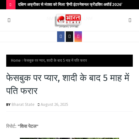
िर आयोजित
दक्षिण अफ्रीका से मंतशा को मिला ‘हैप्पी इंटरनेशनल फ्रेंडशिप अवॉर्ड 2026’
बांद
कॉले
H
O
T
P
O
S
Home
फेसबुक पर प्यार, शादी के बाद 5 माह में पति फरार
T
फेसबुक पर प्यार, शादी के बाद 5 माह में
S
पति फरार
Bharat State
August 26, 2025
रिपोर्ट:
"शिवा पेटल"