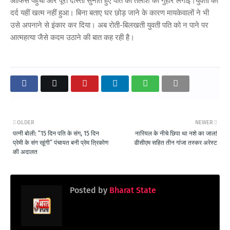
ऑफिस पहुंची और पूरी दास्तां सुनाते हुए पति की तलाश की गुहार लगाई।युवती का
दर्द यहीं खत्म नहीं हुआ। बिना बताए घर छोड़ जाने के कारण मायकेवालों ने भी
उसे अपनाने से इंकार कर दिया। अब रोती-बिलखती युवती पति को न पाने पर
आत्महत्या जैसे कदम उठाने की बात कह रही है।
OLDER
NEWER
पत्नी बोली: “15 दिन पति के संग, 15 दिन
नारियल के नीचे छिपा था नशे का जाल!
प्रेमी के संग रहूंगी” पंचायत बनी प्रेम त्रिकोण
डीसीएम सहित तीन गांजा तस्कर अरेस्ट
की अदालत
Posted by
Bharat State