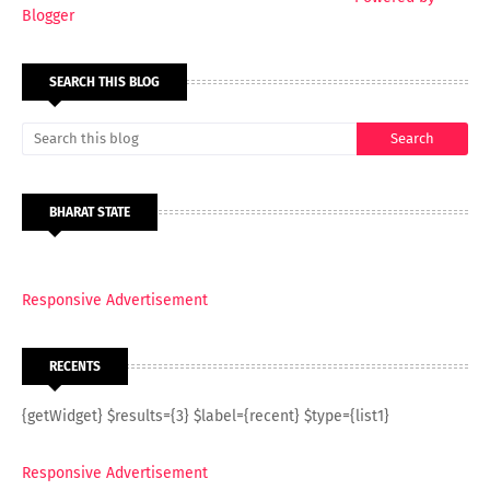
Blogger
SEARCH THIS BLOG
BHARAT STATE
Responsive Advertisement
RECENTS
{getWidget} $results={3} $label={recent} $type={list1}
Responsive Advertisement