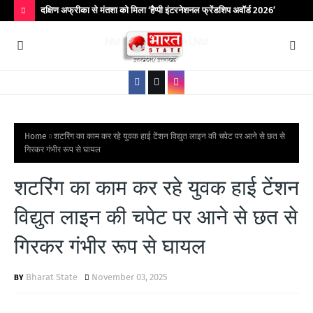
िर आयोजित
दक्षिण अफ्रीका से मंतशा को मिला ‘हैप्पी इंटरनेशनल फ्रेंडशिप अवॉर्ड 2026’
बांद
कॉले
H
O
T
P
O
S
Home
शटरिंग का काम कर रहे युवक हाई टेंशन विद्युत लाइन की चपेट पर आने से छत से
गिरकर गंभीर रूप से घायल
T
S
शटरिंग का काम कर रहे युवक हाई टेंशन
विद्युत लाइन की चपेट पर आने से छत से
गिरकर गंभीर रूप से घायल
Bharat State
November 03, 2025