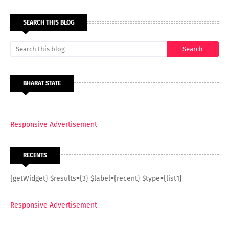
SEARCH THIS BLOG
BHARAT STATE
Responsive Advertisement
RECENTS
{getWidget} $results={3} $label={recent} $type={list1}
Responsive Advertisement