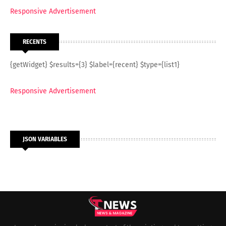
Responsive Advertisement
RECENTS
{getWidget} $results={3} $label={recent} $type={list1}
Responsive Advertisement
JSON VARIABLES