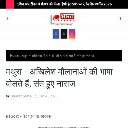
िर आयोजित
दक्षिण अफ्रीका से मंतशा को मिला ‘हैप्पी इंटरनेशनल फ्रेंडशिप अवॉर्ड 2026’
बांद
कॉले
H
O
T
P
O
S
Home
मथुरा - अखिलेश मौलानाओं की भाषा बोलते हैं, संत हुए नाराज
T
मथुरा - अखिलेश मौलानाओं की भाषा
S
बोलते हैं, संत हुए नाराज
Bharat State
July 28, 2025
Report - वेद प्रकाश सारस्वत