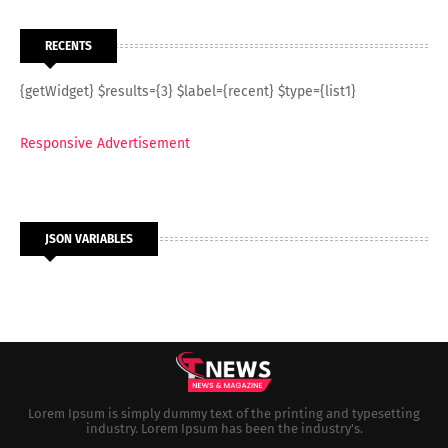
RECENTS
{getWidget} $results={3} $label={recent} $type={list1}
Responsive Advertisement
JSON VARIABLES
Lorem Ipsum is simply dummy text of the printing and typesetting
industry. Lorem Ipsum has been the industry's.