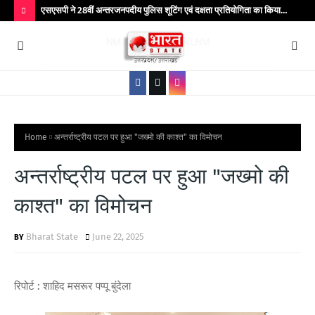
सहमति से
एसएसपी ने 28वीं अन्तरजनपदीय पुलिस शूटिंग एवं दक्षता प्रतियोगिता का किया
झाँ
शुभारम्भ
H
O
T
P
O
S
Home
अन्तर्राष्ट्रीय पटल पर हुआ "जख्मो की काश्त" का विमोचन
T
अन्तर्राष्ट्रीय पटल पर हुआ "जख्मो की
S
काश्त" का विमोचन
Bharat State
June 22, 2025
रिपोर्ट : शाहिद मसरूर पप्पू बुंदेला