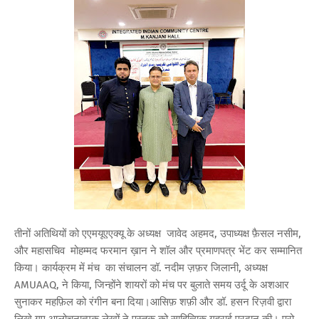
तीनों अतिथियों को एएमयूएएक्यू के अध्यक्ष जावेद अहमद, उपाध्यक्ष फ़ैसल नसीम,
और महासचिव मोहम्मद फरमान ख़ान ने शॉल और प्रमाणपत्र भेंट कर सम्मानित
किया। कार्यक्रम में मंच का संचालन डॉ. नदीम ज़फ़र जिलानी, अध्यक्ष
AMUAAQ, ने किया, जिन्होंने शायरों को मंच पर बुलाते समय उर्दू के अशआर
सुनाकर महफ़िल को रंगीन बना दिया।आसिफ़ शफ़ी और डॉ. हसन रिज़वी द्वारा
लिखे गए आलोचनात्मक लेखों ने पुस्तक को साहित्यिक गहराई प्रदान की। प्रो.