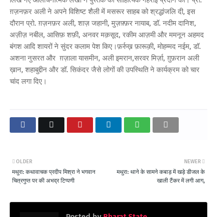
ग़ज़नफ़र अली ने अपने विशिष्ट शैली में मसरूर साहब को श्रद्धांजलि दी, इस
दौरान प्रो. ग़ज़नफ़र अली, शाज़ जहानी, मुज़फ़्फ़र नायाब, डॉ. नदीम दानिश,
अज़ीज़ नबील, आसिफ़ शफ़ी, अनवर मक़सूद, रकीम आज़मी और ममनून अहमद
बंगश आदि शायरों ने सुंदर कलाम पेश किए।फ़र्रुख़ फ़ारूक़ी, मोहम्मद नईम, डॉ.
अशना नुसरत और ग़ज़ाला यासमीन, अली इमरान,सरवर मिर्ज़ा, ग़ुफ़रान अली
ख़ान, शहाबुद्दीन और डॉ. सिकंदर जैसे लोगों की उपस्थिति ने कार्यक्रम को चार
चांद लगा दिए।
OLDER
NEWER
मथुरा: कथावाचक प्रदीप मिश्रा ने भगवान
मथुरा: थाने के सामने कबाड़ में खड़े डीजल के
चित्रगुप्त पर की अभद्र टिप्पणी
खाली टैंकर में लगी आग,
Posted by
Bharat State