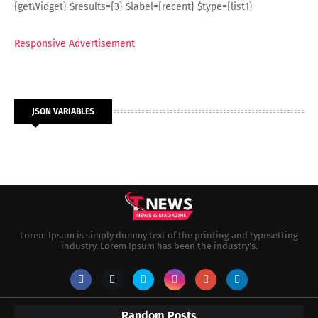
{getWidget} $results={3} $label={recent} $type={list1}
Responsive Advertisement
JSON VARIABLES
Lorem Ipsum is simply dummy text of the printing and typesetting
industry. Lorem Ipsum has been the industry's.
Random Posts