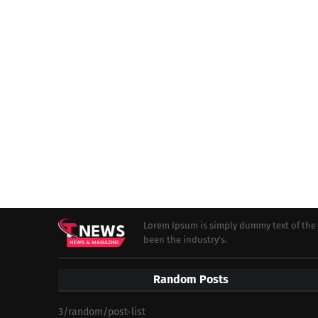
Lorem Ipsum is simply dummy text of the 
been the industry's.
Random Posts
3/random/post-list