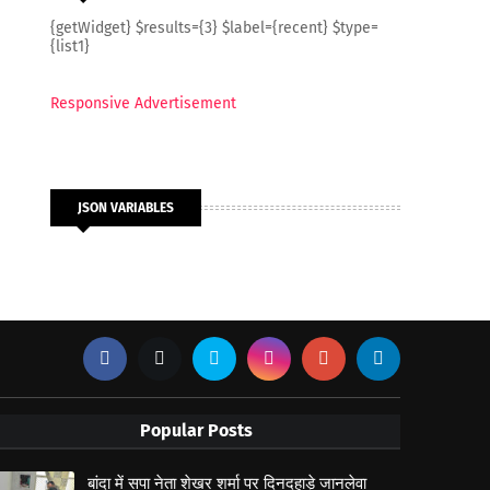
{getWidget} $results={3} $label={recent} $type=
{list1}
Responsive Advertisement
JSON VARIABLES
Popular Posts
बांदा में सपा नेता शेखर शर्मा पर दिनदहाड़े जानलेवा