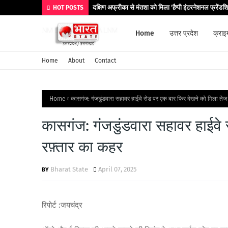
दक्षिण अफ्रीका से मंतशा को मिला ‘हैप्पी इंटरनेशनल फ्रेंडश
HOT POSTS
Home
उत्तर प्रदेश
क्राइ
Home
About
Contact
Home
कासगंज: गंजडुंडवारा सहावर हाईवे रोड पर एक बार फिर देखने को मिला ते
कासगंज: गंजडुंडवारा सहावर हाईवे
रफ़्तार का कहर
Bharat State
April 07, 2025
रिपोर्ट :जयचंद्र