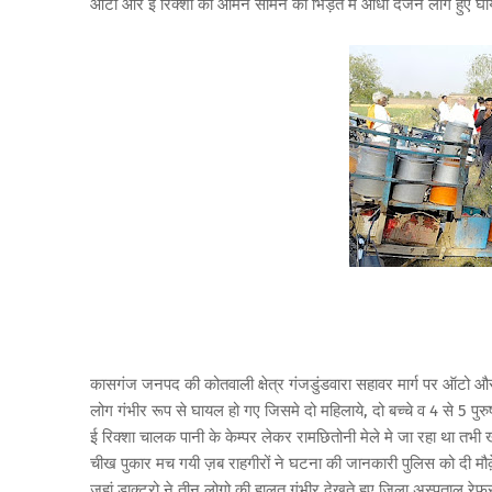
ऑटो और ई रिक्शा की आमने सामने की भिड़ंत मे आधा दर्जन लोग हुए 
कासगंज जनपद की कोतवाली क्षेत्र गंजडुंडवारा सहावर मार्ग पर ऑटो औ
लोग गंभीर रूप से घायल हो गए जिसमे दो महिलाये, दो बच्चे व 4 से 5 प
ई रिक्शा चालक पानी के केम्पर लेकर रामछितोनी मेले मे जा रहा था तभी
चीख पुकार मच गयी ज़ब राहगीरों ने घटना की जानकारी पुलिस को दी मौक़े प
जहां डाक्टरो ने तीन लोगो की हालत गंभीर देखते हुए जिला अस्पताल रे