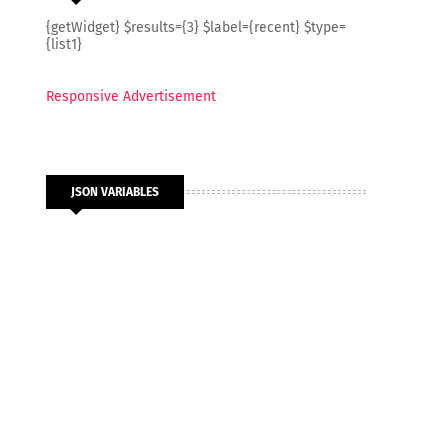
{getWidget} $results={3} $label={recent} $type=
{list1}
Responsive Advertisement
JSON VARIABLES