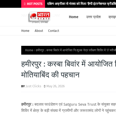
दक्षिण अफ्रीका से मंतशा को मिला ‘हैप्पी इंटरनेशनल फ्रेंडश
HOT POSTS
Home
उत्तर प्रदेश
क्राइ
Home
About
Contact
Home
हमीरपुर : कस्बा बिवांर में आयोजित नि:शुल्क नेत्र परीक्षण शिविर में 17 मरीज
हमीरपुर : कस्बा बिवांर में आयोजित नि
मोतियाबिंद की पहचान
Just Clicks
May 26, 2026
हमीरपुर :
बदलाव फाउंडेशन एवं Satguru Seva Trust के संयुक्त सहयोग 
शिविर में क्षेत्र के बड़ी संख्या में ग्रामीणों और जरूरतमंद लोगों ने पह