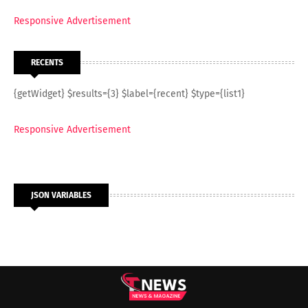
Responsive Advertisement
RECENTS
{getWidget} $results={3} $label={recent} $type={list1}
Responsive Advertisement
JSON VARIABLES