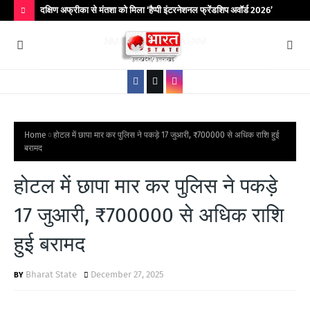
िर आयोजित
दक्षिण अफ्रीका से मंतशा को मिला ‘हैप्पी इंटरनेशनल फ्रेंडशिप अवॉर्ड 2026’
बांद
कॉले
H
O
T
P
O
S
Home
होटल में छापा मार कर पुलिस ने पकड़े 17 जुआरी, ₹700000 से अधिक राशि हुई
बरामद
T
S
होटल में छापा मार कर पुलिस ने पकड़े
17 जुआरी, ₹700000 से अधिक राशि
हुई बरामद
Bharat State
December 27, 2025