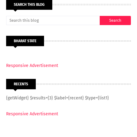
SEARCH THIS BLOG
BHARAT STATE
Responsive Advertisement
RECENTS
{getWidget} $results={3} $label={recent} $type={list1}
Responsive Advertisement