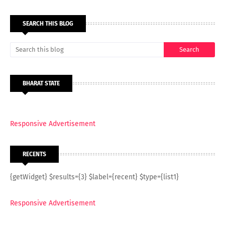
SEARCH THIS BLOG
BHARAT STATE
Responsive Advertisement
RECENTS
{getWidget} $results={3} $label={recent} $type={list1}
Responsive Advertisement